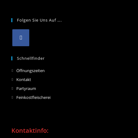
Folgen Sie Uns Auf ….
Schnellfinder
Opens
Öffnungszeiten
in
Opens
Kontakt
a
in
Opens
Partyraum
new
a
in
Opens
Feinkostfleischerei
tab
new
a
in
tab
new
a
tab
new
tab
Kontaktinfo: