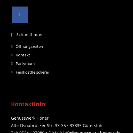
Schnellfinder
Opens
Öffnungszeiten
in
Opens
Kontakt
a
in
Opens
Partyraum
new
a
in
Opens
Feinkostfleischerei
tab
new
a
in
tab
new
a
tab
new
tab
Kontaktinfo:
Genusswerk Höner
Alte Osnabrücker Str. 33-35 • 33335 Gütersloh
Tel: 05241-97080 • E-Mail: info@genusswerk-hoener.d
e